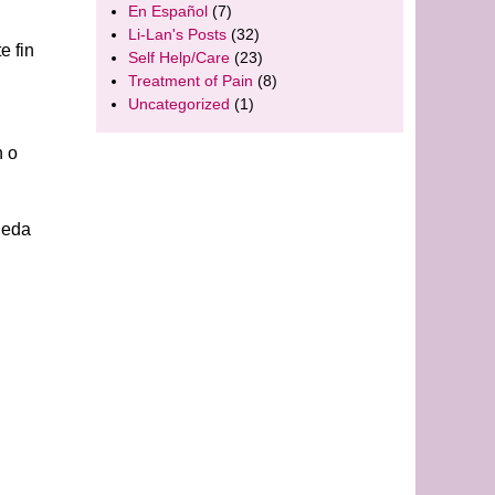
En Español
(7)
Li-Lan's Posts
(32)
e fin
Self Help/Care
(23)
Treatment of Pain
(8)
Uncategorized
(1)
n o
pueda