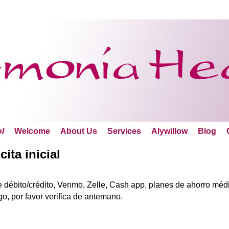
l
Welcome
About Us
Services
Alywillow
Blog
ita inicial
e débito/crédito, Venmo, Zelle, Cash app, planes de ahorro méd
o, por favor verifica de antemano.