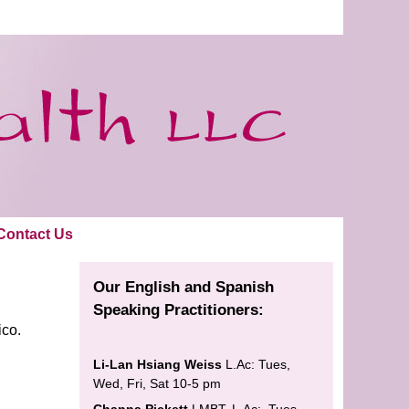
Contact Us
Our English and Spanish
Speaking Practitioners:
ico.
Li-Lan Hsiang Weiss
L.Ac: Tues,
Wed, Fri, Sat 10-5 pm
Channa Pickett
LMBT, L.Ac: Tues,