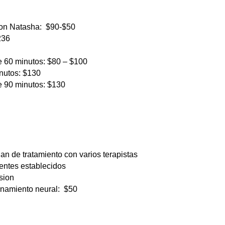
con Natasha: $90-$50
236
e 60 minutos: $80 – $100
inutos: $130
e 90 minutos: $130
an de tratamiento con varios terapistas
entes establecidos
sion
enamiento neural: $50