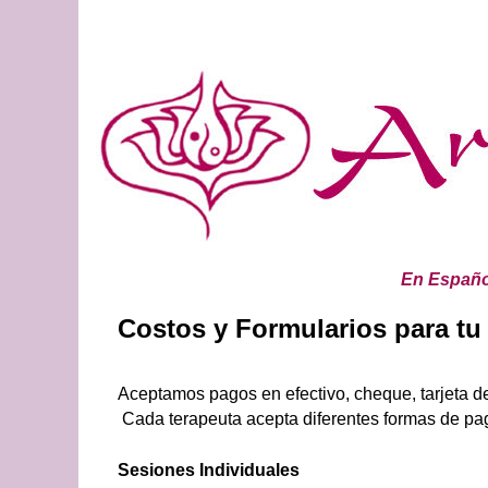
Skip to primary content
Skip to secondary content
En Españo
Costos y Formularios para tu c
Aceptamos pagos en efectivo, cheque, tarjeta d
Cada terapeuta acepta diferentes formas de pag
Sesiones Individuales